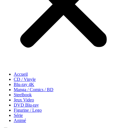
Accueil
CD / Vinyle
Blu-ray 4K
Manga / Comics / BD
Steelbook
Jeux Video
DVD Blu-ray
Figurine / Lego
Série
Animé