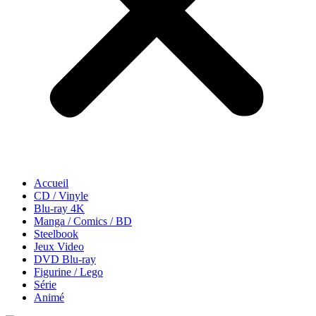
Accueil
CD / Vinyle
Blu-ray 4K
Manga / Comics / BD
Steelbook
Jeux Video
DVD Blu-ray
Figurine / Lego
Série
Animé