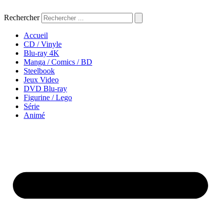
Aller
au
Rechercher
contenu
Accueil
CD / Vinyle
Blu-ray 4K
Manga / Comics / BD
Steelbook
Jeux Video
DVD Blu-ray
Figurine / Lego
Série
Animé