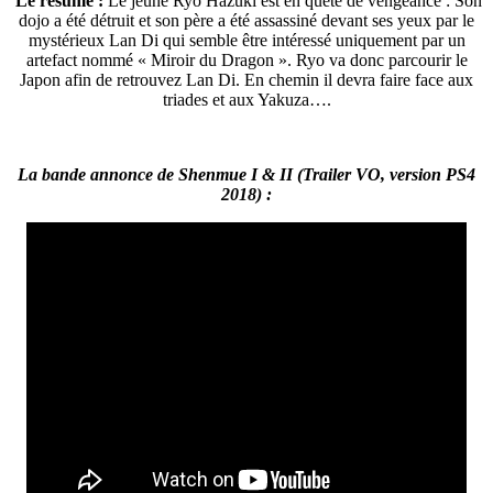
Le résumé :
Le jeune
Ryo Hazuki est en quête de vengeance : Son
dojo a été détruit et son père a été assassiné devant ses yeux par le
mystérieux
Lan Di qui semble être
intéressé
uniquement par un
artefact nommé « Miroir du Dragon ». Ryo va donc parcourir le
Japon afin de retrouvez Lan Di. En chemin il devra faire face aux
triades et aux Yakuza….
La bande annonce de Shenmue I & II (Trailer VO, version PS4
2018) :