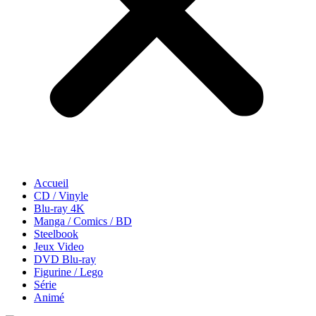
Accueil
CD / Vinyle
Blu-ray 4K
Manga / Comics / BD
Steelbook
Jeux Video
DVD Blu-ray
Figurine / Lego
Série
Animé