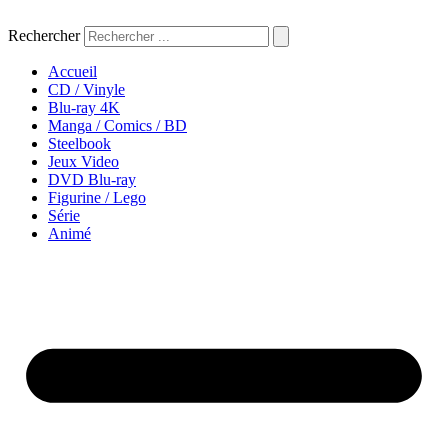
Aller
au
Rechercher
contenu
Accueil
CD / Vinyle
Blu-ray 4K
Manga / Comics / BD
Steelbook
Jeux Video
DVD Blu-ray
Figurine / Lego
Série
Animé