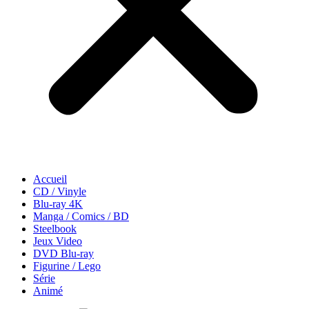
Accueil
CD / Vinyle
Blu-ray 4K
Manga / Comics / BD
Steelbook
Jeux Video
DVD Blu-ray
Figurine / Lego
Série
Animé