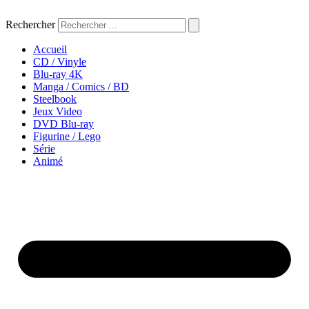
Aller
au
Rechercher
contenu
Accueil
CD / Vinyle
Blu-ray 4K
Manga / Comics / BD
Steelbook
Jeux Video
DVD Blu-ray
Figurine / Lego
Série
Animé