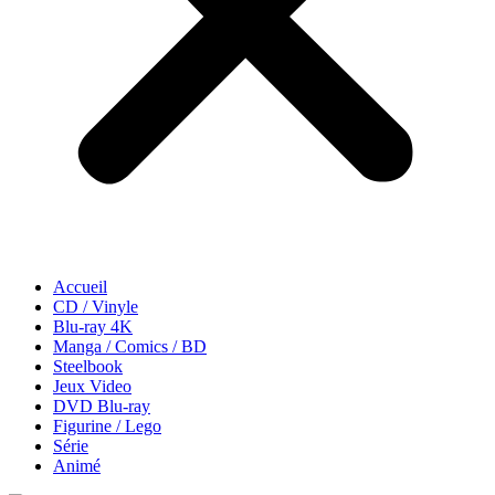
Accueil
CD / Vinyle
Blu-ray 4K
Manga / Comics / BD
Steelbook
Jeux Video
DVD Blu-ray
Figurine / Lego
Série
Animé