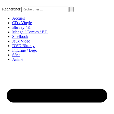
Aller
au
Rechercher
contenu
Accueil
CD / Vinyle
Blu-ray 4K
Manga / Comics / BD
Steelbook
Jeux Video
DVD Blu-ray
Figurine / Lego
Série
Animé