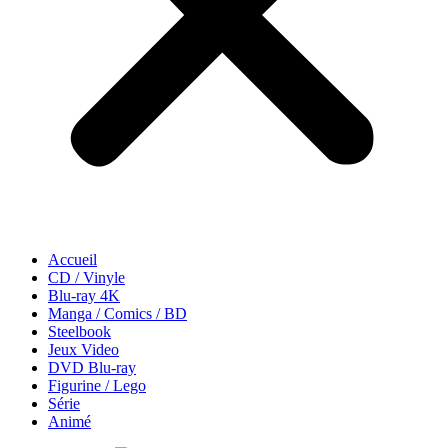
Accueil
CD / Vinyle
Blu-ray 4K
Manga / Comics / BD
Steelbook
Jeux Video
DVD Blu-ray
Figurine / Lego
Série
Animé