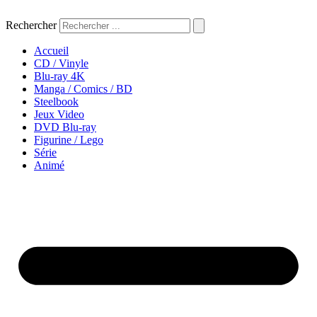
Aller
au
Rechercher
contenu
Accueil
CD / Vinyle
Blu-ray 4K
Manga / Comics / BD
Steelbook
Jeux Video
DVD Blu-ray
Figurine / Lego
Série
Animé