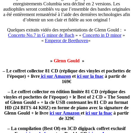
enregistrements Columbia sera décliné en 2 versions. Les
audiophiles seront comblés vu que l’ensemble des bandes originales
a été entièrement remastérisé à l’aide des dernières technologies afin
d’obtenir un son clair et fidèle au son original !
Quelques extraits vidéo des représentations de Glenn Gould : »
Concerto No.7 in G minor de
Bach
» «
Concerto in D minor
»
«
Emperor de
Beethoven
«
»
Glenn Gould
»
– Le coffret collector 81 CD (réplique des vinyles et pochettes de
l’époque) + livre
ici sur Amazon
et
ici sur la fnac
à partir de
169€
– Le coffret collector en édition limitée 81 CD
(réplique des
vinyles et pochettes de l’époque)
+ le
Best of 2 CD « The Sound
of Glenn Gould » + la cle USB contenant les 81 CD
au format
HD (24 BITS 44 KHZ)
en forme de piano avec la signature de
Glenn Gould + le livre
ici sur Amazon
et
ici sur la fnac
à partir
de 329€
– La compilation (Best Of) en 3CD digipack coffret exclusif