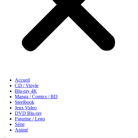
Accueil
CD / Vinyle
Blu-ray 4K
Manga / Comics / BD
Steelbook
Jeux Video
DVD Blu-ray
Figurine / Lego
Série
Animé