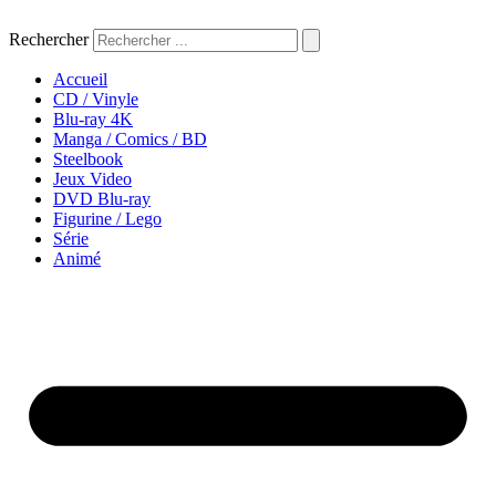
Aller
au
Rechercher
contenu
Accueil
CD / Vinyle
Blu-ray 4K
Manga / Comics / BD
Steelbook
Jeux Video
DVD Blu-ray
Figurine / Lego
Série
Animé