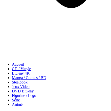
Accueil
CD / Vinyle
Blu-ray 4K
Manga / Comics / BD
Steelbook
Jeux Video
DVD Blu-ray
Figurine / Lego
Série
Animé