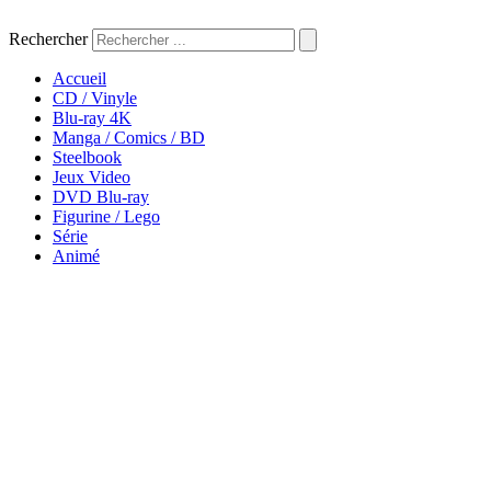
Aller
au
Rechercher
contenu
Accueil
CD / Vinyle
Blu-ray 4K
Manga / Comics / BD
Steelbook
Jeux Video
DVD Blu-ray
Figurine / Lego
Série
Animé